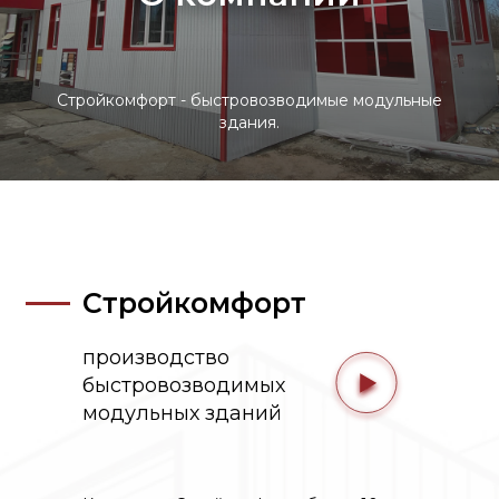
Стройкомфорт - быстровозводимые модульные
здания.
СтройКомфорт
Стройкомфорт
производство
быстровозводимых
модульных зданий